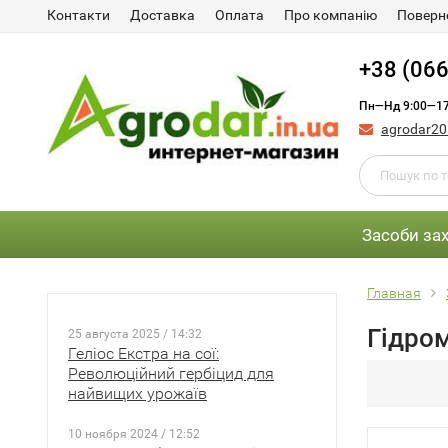
Контакти
Доставка
Оплата
Про компанію
Поверне
+38 (066
Пн—Нд 9:00—17
agrodar2
Засоби за
Главная
Гідро
25 августа 2025 / 14:32
Геліос Екстра на сої:
Революційний гербіцид для
найвищих урожаїв
10 ноября 2024 / 12:52