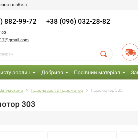
ння та обмін
) 882-99-72
+38 (096) 032-28-82
:00
017@gmail.com
хисту рослин
Добрива
Посівний матеріал
За
Запчастини
Гідронасос та Гідромотор
Гідромотор 303
мотор 303