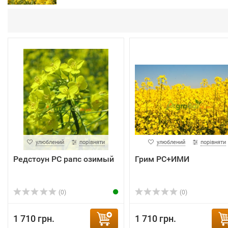
улюблений
порівняти
улюблений
порівняти
Редстоун РС рапс озимый
Грим РС+ИМИ
(0)
(0)
1 710 грн.
1 710 грн.