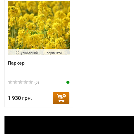
улюблений
порівняти
Паркер
(0)
1 930 грн.