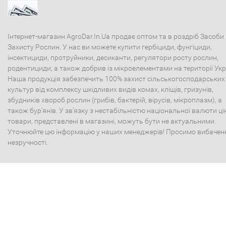
Інтернет-магазин AgroDar.In.Ua продає оптом та в роздріб Засоби
Захисту Рослин. У нас ви можете купити гербіциди, фунгіциди,
інсектициди, протруйники, десиканти, регулятори росту рослин,
родентициди; а також добрив із мікроелементами на території Укр
Наша продукція забезпечить 100% захист сільськогосподарських
культур від комплексу шкідливих видів комах, кліщів, гризунів,
збудників хвороб рослин (грибів, бактерій, вірусів, мікроплазм), а
також бур'янів. У зв'язку з нестабільністю національної валюти ці
товари, представлені в магазині, можуть бути не актуальними.
Уточнюйте цю інформацію у наших менеджерів! Просимо вибачен
незручності.