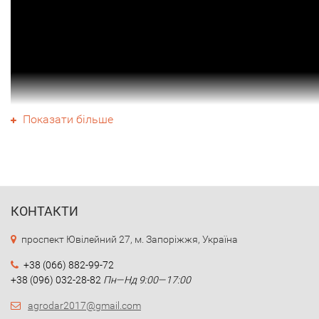
Показати більше
Гібриди озимого ріпаку селекції компанії ВНІС мають вис
КОНТАКТИ
фінальну врожайністю, стійкість до ключових стресових
проспект Ювілейний 27, м. Запоріжжя, Україна
факторів для рослин, включаючи дію гербіцидів тотальної
в тому числі і до гербіцидів імідазолінонової групи.
+38 (066) 882-99-72
+38 (096) 032-28-82
Пн—Нд 9:00—17:00
Перевагами гібридів озимого ріпаку Всеукраїнського
наукового інституту селекції є висока врожайність,
agrodar2017@gmail.com