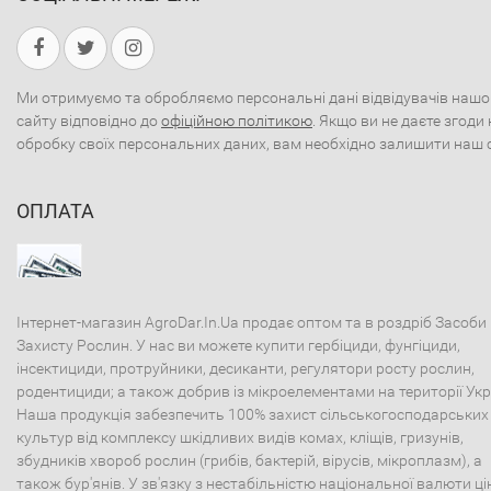
Ми отримуємо та обробляємо персональні дані відвідувачів нашо
сайту відповідно до
офіційною політикою
. Якщо ви не даєте згоди 
обробку своїх персональних даних, вам необхідно залишити наш 
ОПЛАТА
Інтернет-магазин AgroDar.In.Ua продає оптом та в роздріб Засоби
Захисту Рослин. У нас ви можете купити гербіциди, фунгіциди,
інсектициди, протруйники, десиканти, регулятори росту рослин,
родентициди; а також добрив із мікроелементами на території Укр
Наша продукція забезпечить 100% захист сільськогосподарських
культур від комплексу шкідливих видів комах, кліщів, гризунів,
збудників хвороб рослин (грибів, бактерій, вірусів, мікроплазм), а
також бур'янів. У зв'язку з нестабільністю національної валюти ці