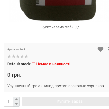
купить арамо гербицид
Артикул:
624
Default stock:
Немає в наявності
0 грн.
Улучшенный граминицид против злаковых сорняков
Купити зараз