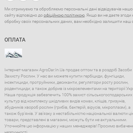
Ми отримуємо та обробляємо персональні дані відвідувачів нашо
сайту відповідно до
офіційною політикою
. Якщо ви не даєте згоди 
обробку своїх персональних даних, вам необхідно залишити наш 
ОПЛАТА
Інтернет-магазин AgroDar.In.Ua продає оптом та в роздріб Засоби
Захисту Рослин. У нас ви можете купити гербіциди, фунгіциди,
інсектициди, протруйники, десиканти, регулятори росту рослин,
родентициди; а також добрив із мікроелементами на території Укр
Наша продукція забезпечить 100% захист сільськогосподарських
культур від комплексу шкідливих видів комах, кліщів, гризунів,
збудників хвороб рослин (грибів, бактерій, вірусів, мікроплазм), а
також бур'янів. У зв'язку з нестабільністю національної валюти ці
товари, представлені в магазині, можуть бути не актуальними.
Уточнюйте цю інформацію у наших менеджерів! Просимо вибачен
незручності.