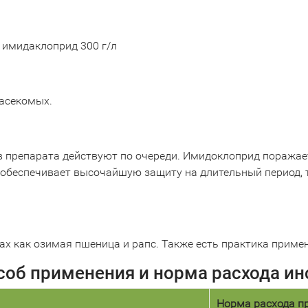
+ имидаклоприд 300 г/л
насекомых.
в препарата действуют по очереди. Имидоклоприд поражает
с обеспечивает высочайшую защиту на длительный период, 
х как озимая пшеница и рапс. Также есть практика примен
соб применения и норма расхода и
Норма расхода пр