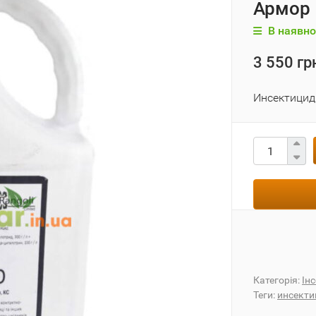
Армор
В наявно
3 550 гр
Инсектицид
Категорія:
Ін
Теги:
инсекти