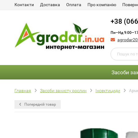
Контакти
Доставка
Оплата
Про компанію
Поверне
+38 (066
Пн—Нд 9:00—17
agrodar2
Засоби за
Главная
Засоби захисту рослин
Інсектициди
Арм
Попередній товар