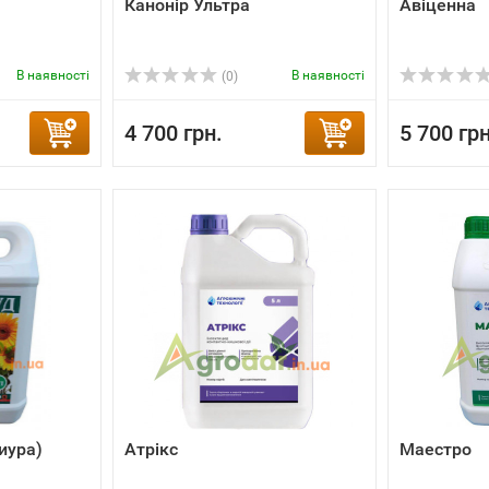
Канонір Ультра
Авіценна
В наявності
В наявності
(0)
4 700 грн.
5 700 грн
иура)
Атрікс
Маестро