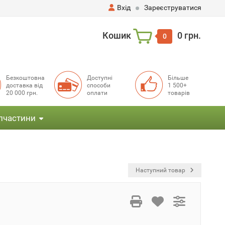
Вхід
Зареєструватися
Кошик
0 грн.
0
Безкоштовна
Доступні
Більше
доставка від
способи
1 500+
20 000 грн.
оплати
товарів
пчастини
Наступний товар