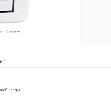
для збільшення
1
КИ
ющей среды