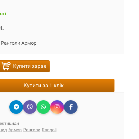
сті
н.
 Ранголи Армор
Купити зараз
Купити за 1 клік
сектициди
цид
Армор
Ранголи
Rangoli