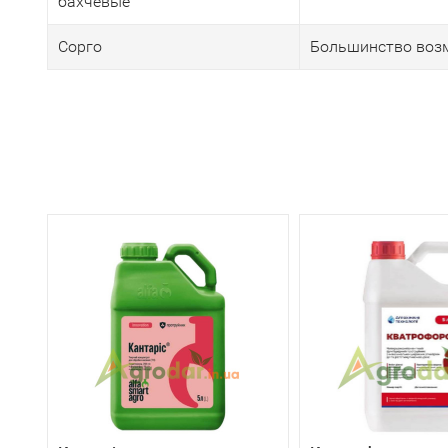
бахчевые
Сорго
Большинство возм