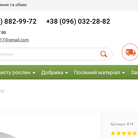
ння та обмін
) 882-99-72
+38 (096) 032-28-82
:00
017@gmail.com
хисту рослин
Добрива
Посівний матеріал
За
ор
Артикул:
874