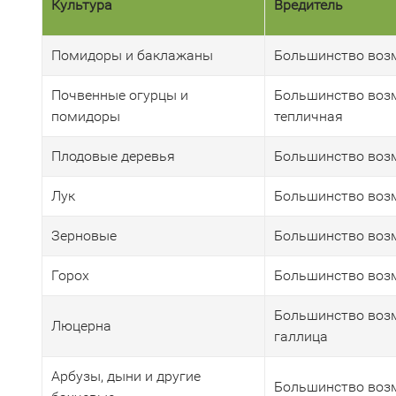
Культура
Вредитель
Помидоры и баклажаны
Большинство воз
Почвенные огурцы и
Большинство воз
помидоры
тепличная
Плодовые деревья
Большинство воз
Лук
Большинство возм
Зерновые
Большинство возм
Горох
Большинство воз
Большинство возм
Люцерна
галлица
Арбузы, дыни и другие
Большинство воз