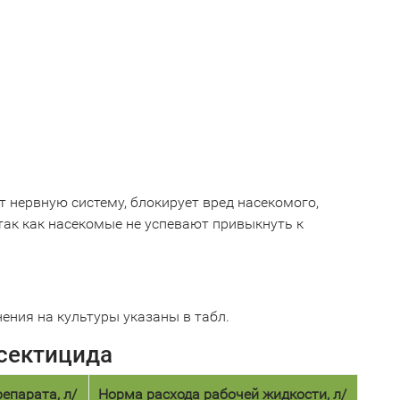
 нервную систему, блокирует вред насекомого,
так как насекомые не успевают привыкнуть к
ения на культуры указаны в табл.
нсектицида
епарата, л/
Норма расхода рабочей жидкости, л/