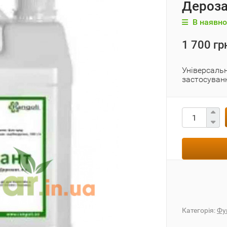
Дероза
В наявно
1 700 гр
Універсаль
застосуванн
Категорія:
Фу