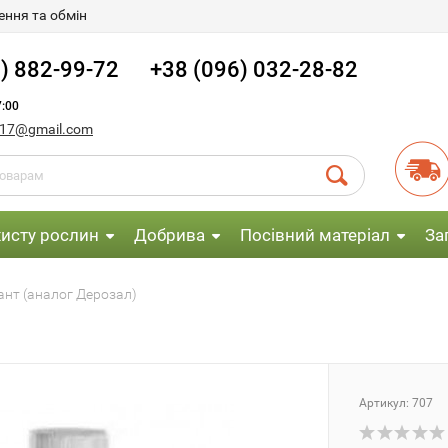
ння та обмін
) 882-99-72
+38 (096) 032-28-82
:00
017@gmail.com
хисту рослин
Добрива
Посівний матеріал
За
ант (аналог Дерозал)
Артикул:
707