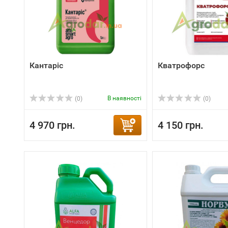
Кантаріс
Кватрофорс
В наявності
(0)
(0)
4 970 грн.
4 150 грн.