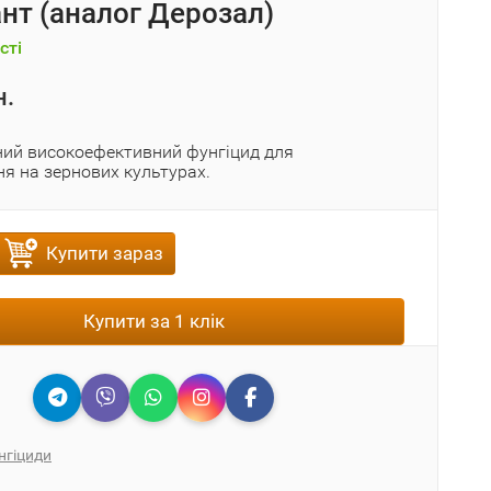
нт (аналог Дерозал)
сті
н.
ний високоефективний фунгіцид для
я на зернових культурах.
Купити зараз
Купити за 1 клік
нгіциди