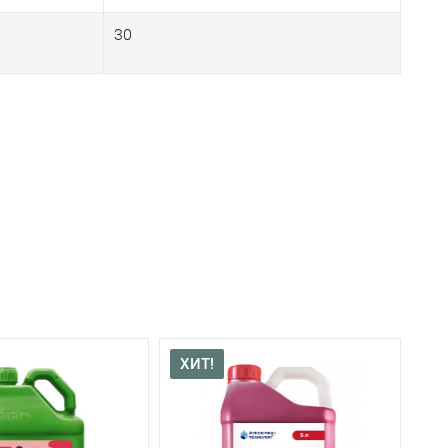
30
ХИТ!