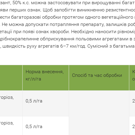
зант, 50% к.с. можна застосовувати при вирощуванні багать
появи перших ознак. Щоб запобігти виникненню резистентно
ести багаторазові обробки протягом одного вегетаційного пе
. Не можна допускати потрапляння препарату, залишків роб
етації при появі ознак хвороби. Необхідно наносити рівно
рібнокрапелинне обприскування польовими агрегатами в за
2, швидкість руху агрегатів 6–7 км/год. Сумісний з багать
Норма внесення,
К
Спосіб та час обробки
кг/л/га
о
оріоз,
0,5 л/га
2
оріоз,
0,5 л/га
2