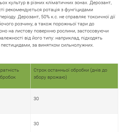
ох культур в різних кліматичних зонах. Дерозант,
сті рекомендується ротація з фунгіцидами
ріоду. Дерозант, 50% к.с. не справляє токсичної дії
очого розчину, а також порожньої тари до
мірно на листову поверхню рослини, застосовуючи
лежності від його типу: наприклад, підходять
ма пестицидами, за винятком сильнолужних.
ратність
Строк останньої обробки (днів до
бробок
збору врожаю)
30
30