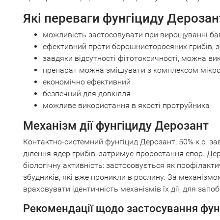
Які переваги фунгіциду Дерозан
можливість застосовувати при вирощуванні баг
ефективний проти борошнисторосяних грибів, з
завдяки відсутності фітотоксичності, можна ви
препарат можна змішувати з комплексом мікр
економічно ефективний
безпечний для довкілля
можливе використання в якості протруйника
Механізм дії фунгіциду Дерозант
Контактно-системний фунгіцид Дерозант, 50% к.с. за
ділення ядер грибів, затримує проростання спор. Де
біологічну активність: застосовується як профілакт
збудників, які вже проникли в рослину. За механізмо
враховувати ідентичність механізмів їх дії, для запо
Рекомендації щодо застосування фун