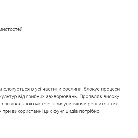
ямистостей
нслокується в усі частини рослини, блокує процеси
 культур від грибних захворювань. Проявляє високу
і з лікувальною метою, призупиняючи розвиток тих
у при використанні цих фунгіцидів потрібно