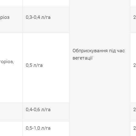
ріоз
0,3-0,4 л/га
2
Обприскування під час
вегетації
оріоз,
0,5 л/га
2
0,4-0,6 л/га
2
0,5-1,0 л/га
2