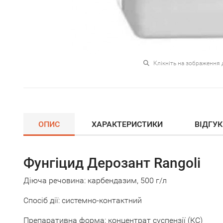
Клікніть на зображення 
ОПИС
ХАРАКТЕРИСТИКИ
ВІДГУ
Фунгіцид Дерозант Rangoli
Діюча речовина: карбендазим, 500 г/л
Спосіб дії: системно-контактний
Препаративна форма: концентрат суспензії (КС)