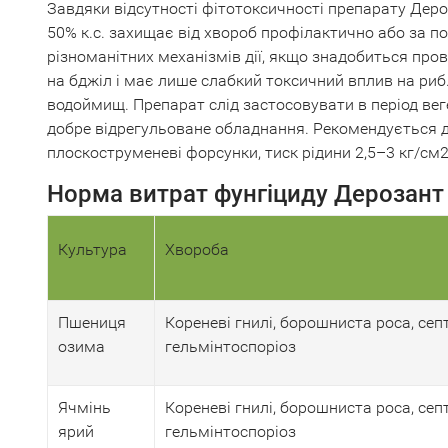
Завдяки відсутності фітотоксичності препарату Деро
50% к.с. захищає від хвороб профілактично або за 
різноманітних механізмів дії, якщо знадобиться пров
на бджіл і має лише слабкий токсичний вплив на риб
водоймищ. Препарат слід застосовувати в період вег
добре відрегульоване обладнання. Рекомендується д
плоскоструменеві форсунки, тиск рідини 2,5–3 кг/см
Норма витрат фунгіциду Дерозант
Культура
Хвороба
Пшениця
Кореневі гнилі, борошниста роса, септ
озима
гельмінтоспоріоз
Ячмінь
Кореневі гнилі, борошниста роса, септ
ярий
гельмінтоспоріоз