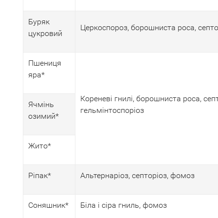
Буряк
Церкоспороз, борошниста роса, септо
цукровий
Пшениця
яра*
Кореневі гнилі, борошниста роса, септ
Ячмінь
гельмінтоспоріоз
озимий*
Жито*
Ріпак*
Альтернаріоз, септоріоз, фомоз
Соняшник*
Біла і сіра гниль, фомоз