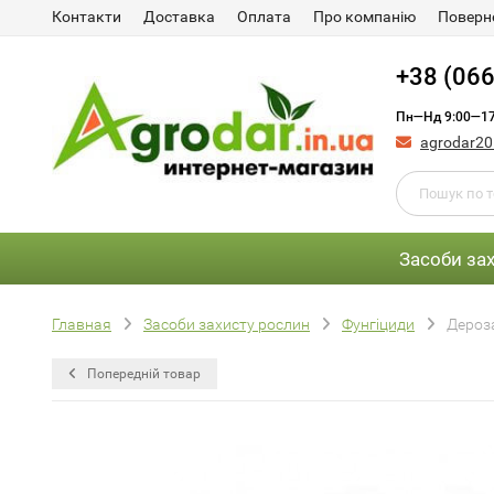
Контакти
Доставка
Оплата
Про компанію
Поверне
+38 (066
Пн—Нд 9:00—17
agrodar2
Засоби за
Главная
Засоби захисту рослин
Фунгіциди
Дероз
Попередній товар