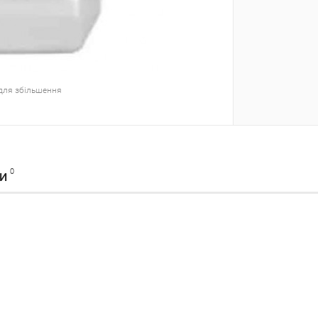
для збільшення
0
КИ