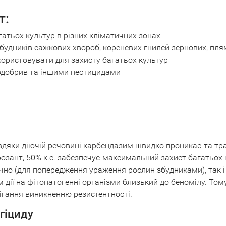
т:
атьох культур в різних кліматичних зонах
будників сажкових хвороб, кореневих гнилей зернових, пл
користовувати для захисту багатьох культур
одобрив та іншими пестицидами
вдяки діючій речовині карбендазим швидко проникає та тра
розант, 50% к.с. забезпечує максимальний захист багатьох
ично (для попередження ураження рослин збудниками), так 
м дії на фітопатогенні організми близький до беномілу. Том
бігання виникненню резистентності.
гіциду