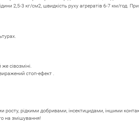
дини 2,5-3 кг/см2, швидкість руху агрератів 6-7 км/год. Пр
ьтурах.
 же сівозміні.
виражений стоп-ефект .
 росту, рідкими добривами, інсектицидами, іншими конта
го на змішування!