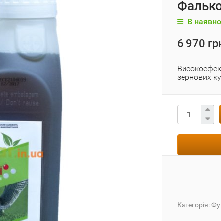
Фалько
В наявно
6 970 гр
Високоефек
зернових ку
Категорія:
Фу