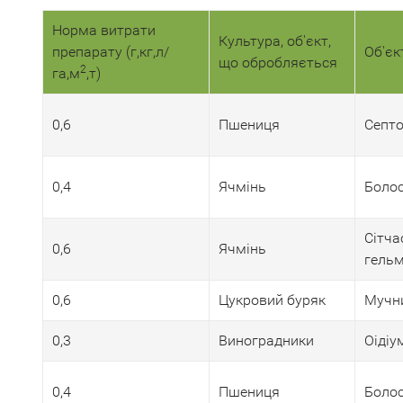
Норма витрати
Культура, об'єкт,
препарату (г,кг,л/
Об'єк
що обробляється
2
га,м
,т)
0,6
Пшениця
Септо
0,4
Ячмінь
Болос
Сітча
0,6
Ячмінь
гельм
0,6
Цукровий буряк
Мучни
0,3
Виноградники
Оідіу
0,4
Пшениця
Болос