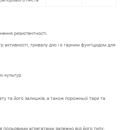
нення резистентності.
 активності, тривалу дію і є гарним фунгіцидом для
х культур.
у та його залишків, а також порожньої тари та
я польовими агрегатами залежно від його типу: