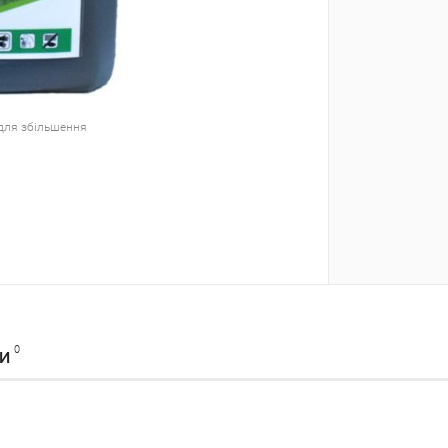
для збільшення
0
КИ