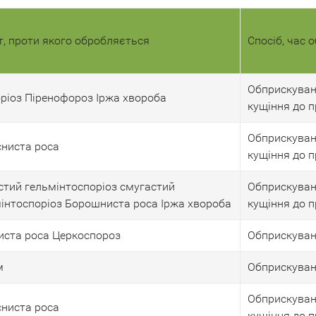
т, проти якого обробляється
Спосіб, час 
Обприскуванн
ріоз Піренофороз Іржа хвороба
кущіння до 
Обприскуванн
ниста роса
кущіння до 
стий гельмінтоспоріоз смугастий
Обприскуванн
інтоспоріоз Борошниста роса Іржа хвороба
кущіння до 
ста роса Церкоспороз
Обприскуванн
м
Обприскуванн
Обприскуванн
ниста роса
кущіння до 