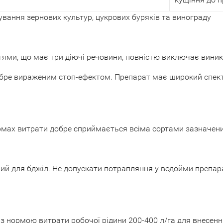
вання зернових культур, цукрових буряків та винограду
тями, що має три діючі речовини, повністю виключає виник
бре вираженим стоп-ефектом. Препарат має широкий спектр
рмах витрати добре сприймається всіма сортами зазначени
й для бджіл. Не допускати потрапляння у водойми препарат
нормою витрати робочої рідини 200-400 л/га для внесенн