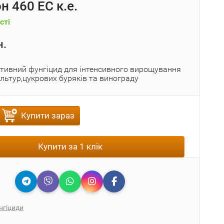
н 460 ЕС к.е.
сті
н.
тивний фунгіцид для інтенсивного вирощування
льтур,цукрових буряків та винограду
Купити зараз
Купити за 1 клік
нгіциди