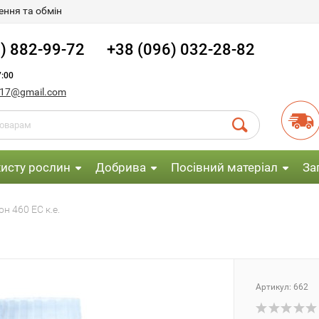
ння та обмін
) 882-99-72
+38 (096) 032-28-82
:00
017@gmail.com
хисту рослин
Добрива
Посівний матеріал
За
н 460 ЕС к.е.
Артикул:
662