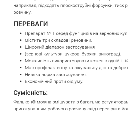
наприклад, підходять плоскоструйні форсунки, тиск рі
розчину.
ПЕРЕВАГИ
Препарат № 1 серед фунгіцидів на зернових кул
містить три складові речовини.
Широкий діапазон застосування
(зернові культури, цукрові буряки, виноград).
Можливість використовувати кожен в одній і тій
Має профілактичну та лікувальну дію та добре 
Низька норма застосування.
Економічний проти оідіуму.
Сумісність:
Фалькон® можна змішувати з багатьма регуляторами
приготуванням робочого розчину слід перевірити йо