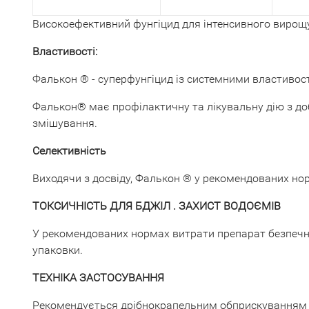
Високоефективний фунгіцид для інтенсивного вирощу
Властивості:
Фалькон ® - суперфунгіцид із системними властивос
Фалькон® має профілактичну та лікувальну дію з до
змішування.
Селективність
Виходячи з досвіду, Фалькон ® у рекомендованих но
ТОКСИЧНІСТЬ ДЛЯ БДЖІЛ . ЗАХИСТ ВОДОЄМІВ
У рекомендованих нормах витрати препарат безпечни
упаковки.
ТЕХНІКА ЗАСТОСУВАННЯ
Рекомендується дрібнокрапельним обприскуванням з 