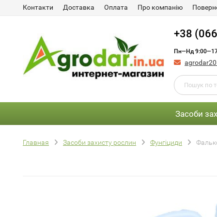
Контакти
Доставка
Оплата
Про компанію
Поверне
+38 (066
Пн—Нд 9:00—17
agrodar2
Засоби за
Главная
Засоби захисту рослин
Фунгіциди
Фалько