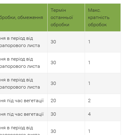
Термін
Макс.
обробки, обмеження
останньої
кратність
обробки
обробок
я в період від
30
1
прапорового листа
я в період від
30
1
прапорового листа
я в період від
30
1
прапорового листа
я під час вегетації
20
2
я під час вегетації
30
4
я в період від
30
1
прапорового листа