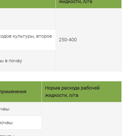
жидкости, л/га
ходов культуры, второе
250-400
ды в почву
Норма расхода рабочей
применения
жидкости, л/га
очвы
почвы