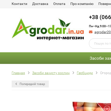
Контакти
Доставка
Оплата
Про компанію
Поверне
+38 (066
Пн—Нд 9:00—17
agrodar2
Засоби за
Главная
Засоби захисту рослин
Гербіциди
Огород
Попередній товар