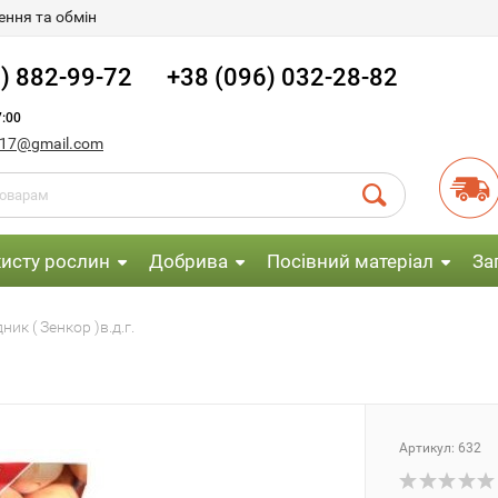
ння та обмін
) 882-99-72
+38 (096) 032-28-82
:00
017@gmail.com
хисту рослин
Добрива
Посівний матеріал
За
ник ( Зенкор )в.д.г.
Артикул:
632