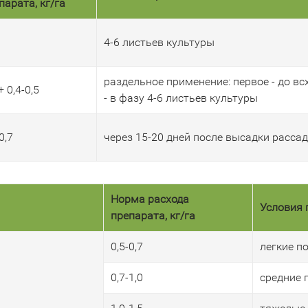
парата, кг/га
4-6 листьев культуры
раздельное применение: первое - до вс
+ 0,4-0,5
- в фазу 4-6 листьев культуры
0,7
через 15-20 дней после высадки расса
Норма расхода
Условия 
препарата, кг/га
0,5-0,7
легкие п
0,7-1,0
средние 