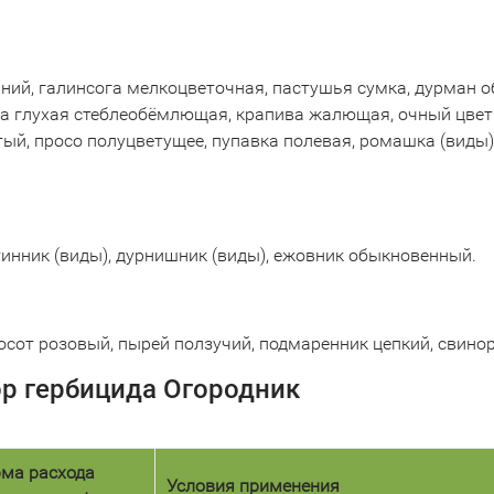
иний, галинсога мелкоцветочная, пастушья сумка, дурман 
пива глухая стеблеобёмлющая, крапива жалющая, очный цве
лтый, просо полуцветущее, пупавка полевая, ромашка (виды
инник (виды), дурнишник (виды), ежовник обыкновенный.
 осот розовый, пырей ползучий, подмаренник цепкий, свино
ор гербицида Огородник
ма расхода
Условия применения