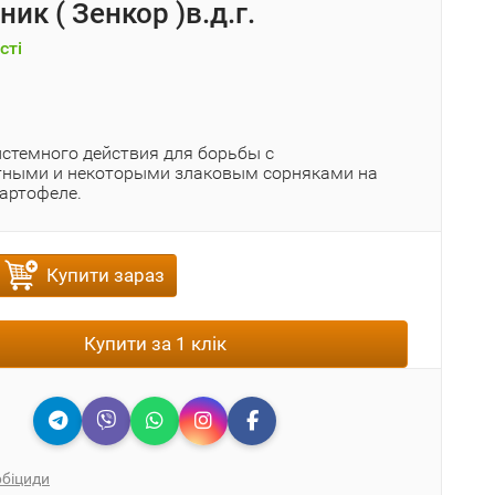
ик ( Зенкор )в.д.г.
сті
истемного действия для борьбы с
ными и некоторыми злаковым сорняками на
картофеле.
Купити зараз
Купити за 1 клік
рбіциди