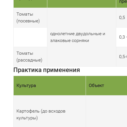
пре
Томаты
0,5
(посевные)
однолетние двудольные и
0,3 
злаковые сорняки
Томаты
0,5-
(рассадные)
Практика применения
Культура
Объект
Картофель (до всходов
культуры)