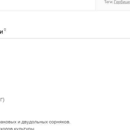
Теги:
Гербици
0
КИ
Г)
лаковых и двудольных сорняков.
сходов культуры.