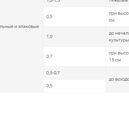
1,0-1,5
тяжелые
при высо
0,5
см
льные и злаковые
до начал
1,0
культуры
при высо
0,7
15 см
0,5-0,7
до всход
0,5