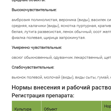
Высокочувствительные:
амброзия полинолистая, вероника (виды), василек с
средняя, калачики (виды), яснотка пурпурная, кра
белая, лутига развесистая, ленок обычный, осот же
фиалка полевая, щирица запрокинутая.
Умеренно чувствительные:
овсюг обыкновенный, одуванчик лекарственный, щет
Слабочувствительные:
вьюнок полевой, молочай (виды), виды сыты, гумай,
Нормы внесения и рабочий раств
Регистрация препарата:
Нор
Культура
Объект