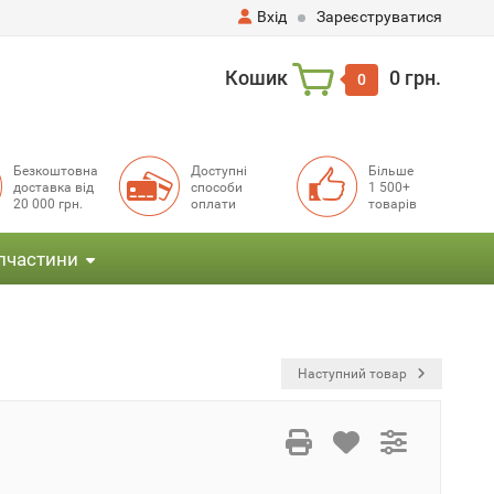
Вхід
Зареєструватися
Кошик
0 грн.
0
Безкоштовна
Доступні
Більше
доставка від
способи
1 500+
20 000 грн.
оплати
товарів
пчастини
Наступний товар