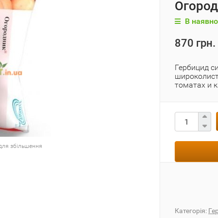
Огородн
В наявно
870 грн.
Гербицид с
широколист
томатах и 
для збільшення
Категорія:
Ге