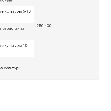
 почвы
те культуры 5-10
250-400
а отрастания
те культуры 10-
ов культуры