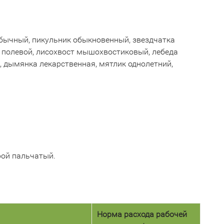
обычный, пикульник обыкновенный, звездчатка
т полевой, лисохвост мышохвостиковый, лебеда
), дымянка лекарственная, мятлик однолетний,
рой пальчатый.
Норма расхода рабочей