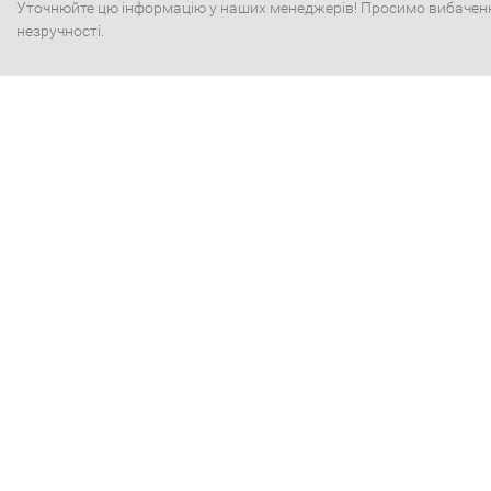
Уточнюйте цю інформацію у наших менеджерів! Просимо вибачен
незручності.