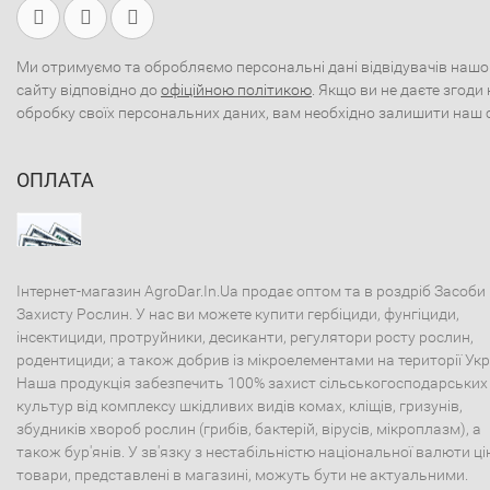
Ми отримуємо та обробляємо персональні дані відвідувачів нашо
сайту відповідно до
офіційною політикою
. Якщо ви не даєте згоди 
обробку своїх персональних даних, вам необхідно залишити наш 
ОПЛАТА
Інтернет-магазин AgroDar.In.Ua продає оптом та в роздріб Засоби
Захисту Рослин. У нас ви можете купити гербіциди, фунгіциди,
інсектициди, протруйники, десиканти, регулятори росту рослин,
родентициди; а також добрив із мікроелементами на території Укр
Наша продукція забезпечить 100% захист сільськогосподарських
культур від комплексу шкідливих видів комах, кліщів, гризунів,
збудників хвороб рослин (грибів, бактерій, вірусів, мікроплазм), а
також бур'янів. У зв'язку з нестабільністю національної валюти ці
товари, представлені в магазині, можуть бути не актуальними.