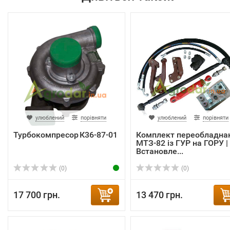
улюблений
порівняти
улюблений
порівняти
Турбокомпресор К36‑87‑01
Комплект переобладна
МТЗ-82 із ГУР на ГОРУ |
Встановле...
(0)
(0)
17 700 грн.
13 470 грн.