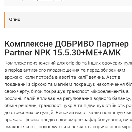
Опис
Комплексне ДОБРИВО Партнер
Partner NPK 15.5.30+ME+АМК
Комплекс призначений для огірків та інших овочевих кул
в період активного плодоношення та перед збиранням
врожаю, коли потреба в азоті та калії велика. Азот в
поєднанні з сіркою та магнієм покращує накопичення біл
свою чергу, білок покращує транспорт мікроелементів в
рослині. Калій впливає на регулювання водного балансу,
обмін речовин, транспорт цукрів та підвищує стійкість р
до стресових ситуацій. Високий вміст калію поліпшує які
врожаю: форма плодів і рівномірне зафарбовування, вис
смакові якості, подовжується лежкість, сприяє рівномір