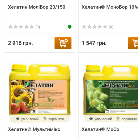
Хелатин МоліБор 20/150
Хелатин® МоноБор 10%
(0)
(0)
2 916 грн.
1 547 грн.
улюблений
порівняти
улюблений
порівняти
Хелатин® Мультимікс
Хелатин® MoCo