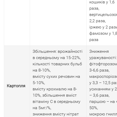
кошиків у 1,6
раза,
вертицельозо
2,2 раза,
іржею у 2 рази
фамозом у 1,
раза
Збільшення: врожайності
Зниження
в середньому на 15-22%,
уражуваності:
кількості товарних бульб
фітофторозом
на 8-10%,
3-6,6 раза,
вмісту сухих речовин на
макроспоріо
5-10%,
у 3,3 – 12,5 ра
Картопля
вмісту крохмалю на 8-
усиханням у 2
10%, збільшення вміст
– 3,6 раза,
вітаміну С в середньому
паршою – на 
на 5мг/%,
50%,
зниження вмісту нітрат
мокрою гнил