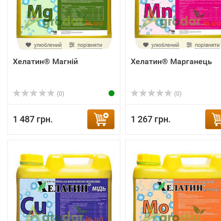
улюблений
порівняти
улюблений
порівняти
Хелатин® Магній
Хелатин® Марганець
(0)
(0)
1 487 грн.
1 267 грн.