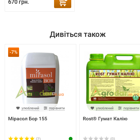
670 грн.
Дивіться також
-7%
улюблений
порівняти
улюблений
порівняти
Мірасол Бор 155
Rost® Гумат Калію
(2)
(0)