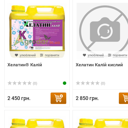
улюблений
порівняти
улюблений
порівняти
Хелатин® Калій
Хелатин Калій кислий
(0)
(0)
2 450 грн.
2 850 грн.