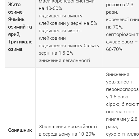
маси кореневої системи
Жито
росою в 2-3
на 40-60%
озиме,
рази,
підвищення вмісту
Ячмінь
кореневої гни
клейковини у зерні на 5%
озимий та
на 70%,
підвищення якості
ярий,
септоріозом т
клейковини
Тритикале
фузаріозом –
підвищення вмісту білка у
озима
60-70%
зерні на 1,5-2%
зниження легальності
Зниження
уражаності:
пероноспоро
у 1,5 раза,
сірою, білою 
попелястою
гнилями у 2,8
Збільшення врожайності
раза,
Соняшник
в середньому на 10-20%
сухою гниллю