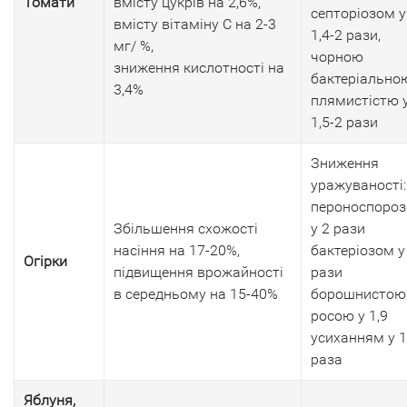
Томати
вмісту цукрів на 2,6%,
септоріозом у
вмісту вітаміну С на 2-3
1,4-2 рази,
мг/ %,
чорною
зниження кислотності на
бактеріально
3,4%
плямистістю 
1,5-2 рази
Зниження
уражуваності:
пероноспоро
Збільшення схожості
у 2 рази
насіння на 17-20%,
бактеріозом у
Огірки
підвищення врожайності
рази
в середньому на 15-40%
борошнистою
росою у 1,9
усиханням у 1
раза
Яблуня,