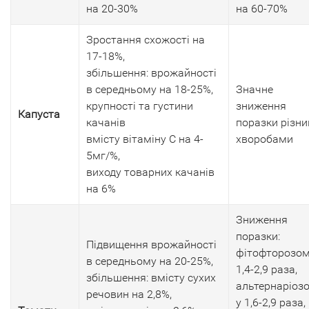
на 20-30%
на 60-70%
Зростання схожості на
17-18%,
збільшення: врожайності
в середньому на 18-25%,
Значне
крупності та густини
зниження
Капуста
качанів
поразки різн
вмісту вітаміну С на 4-
хворобами
5мг/%,
виходу товарних качанів
на 6%
Зниження
поразки:
Підвищення врожайності
фітофторозом
в середньому на 20-25%,
1,4-2,9 раза,
збільшення: вмісту сухих
альтернаріоз
речовин на 2,8%,
у 1,6-2,9 раза,