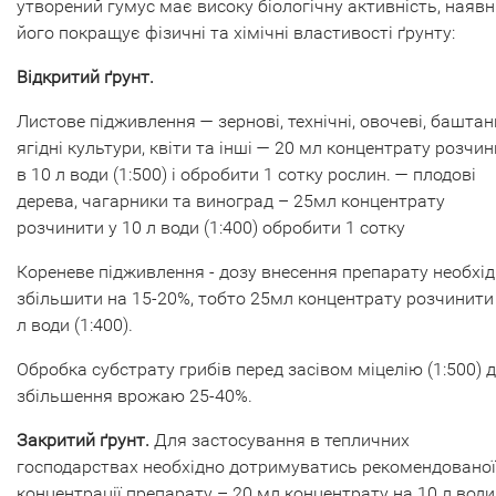
утворений гумус має високу біологічну активність, наявн
його покращує фізичні та хімічні властивості ґрунту:
Відкритий ґрунт.
Листове підживлення — зернові, технічні, овочеві, баштанн
ягідні культури, квіти та інші — 20 мл концентрату розчи
в 10 л води (1:500) і обробити 1 сотку рослин. — плодові
дерева, чагарники та виноград – 25мл концентрату
розчинити у 10 л води (1:400) обробити 1 сотку
Кореневе підживлення - дозу внесення препарату необхі
збільшити на 15-20%, тобто 25мл концентрату розчинити
л води (1:400).
Обробка субстрату грибів перед засівом міцелію (1:500) 
збільшення врожаю 25-40%.
Закритий ґрунт.
Для застосування в тепличних
господарствах необхідно дотримуватись рекомендованої
концентрації препарату – 20 мл концентрату на 10 л води