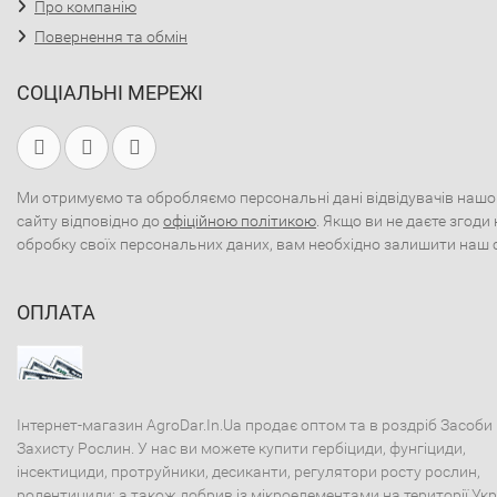
Про компанію
Повернення та обмін
СОЦІАЛЬНІ МЕРЕЖІ
Ми отримуємо та обробляємо персональні дані відвідувачів нашо
сайту відповідно до
офіційною політикою
. Якщо ви не даєте згоди 
обробку своїх персональних даних, вам необхідно залишити наш 
ОПЛАТА
Інтернет-магазин AgroDar.In.Ua продає оптом та в роздріб Засоби
Захисту Рослин. У нас ви можете купити гербіциди, фунгіциди,
інсектициди, протруйники, десиканти, регулятори росту рослин,
родентициди; а також добрив із мікроелементами на території Укр