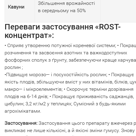
Збільшення врожайності
Кавуни
в середньому на 50%
Переваги застосування «ROST-
концентрат»:
• Сприяє утворенню потужної кореневої системи; • Покра
розчинення та засвоєння азотних та важкодоступних
фосфорних сполук з ґрунту, забезпечуючи краще харчув
рослин ;
•Підвищує морозо— і посухостійкість рослин; • Покращує
якість плодів, збільшуючи вміст у них вітамінів, білків, цу
макро— і мікроелементів; • Скорочує терміни дозрівання
плодів на 6-14 днів; • Покращує приживаність саджанців,
цибулин; 3,2 кг/м2 у теплицях; Сумісний з будь-якими
агрохімікатами.
Застосування:
Застосування цього препарату вжечерез р
викликає не лише кількісні, а й якісні зміни гумусу. Знову