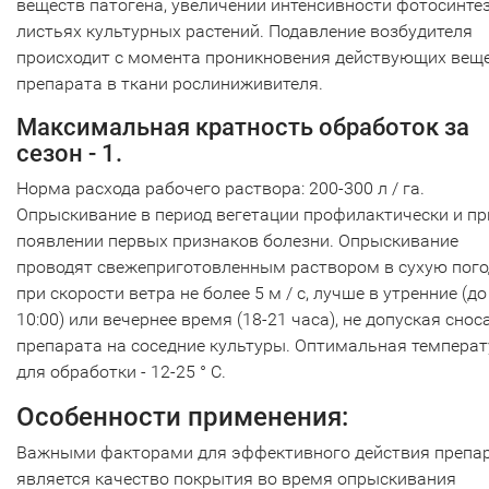
веществ патогена, увеличении интенсивности фотосинтез
листьях культурных растений. Подавление возбудителя
происходит с момента проникновения действующих вещ
препарата в ткани рослиниживителя.
Максимальная кратность обработок за
сезон - 1.
Норма расхода рабочего раствора: 200-300 л / га.
Опрыскивание в период вегетации профилактически и пр
появлении первых признаков болезни. Опрыскивание
проводят свежеприготовленным раствором в сухую пого
при скорости ветра не более 5 м / с, лучше в утренние (до
10:00) или вечернее время (18-21 часа), не допуская снос
препарата на соседние культуры. Оптимальная темпера
для обработки - 12-25 ° С.
Особенности применения:
Важными факторами для эффективного действия препа
является качество покрытия во время опрыскивания