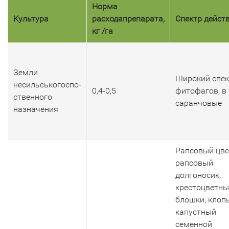
Норма
Культура
расхода
препарата,
Спектр дейст
кг /га
Земли
Широкий спек
несильськогоспо-
0,4-0,5
фитофагов, в 
ственного
саранчовые
назначения
Рапсовый цве
рапсовый
долгоносик,
крестоцветны
блошки, клоп
капустный
семенной