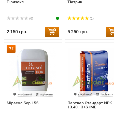
Піризокс
Тіатрин
(0)
(2)
2 150 грн.
5 250 грн.
-7%
улюблений
порівняти
улюблений
порівняти
Мірасол Бор 155
Партнер Стандарт NPK
13.40.13+S+ME