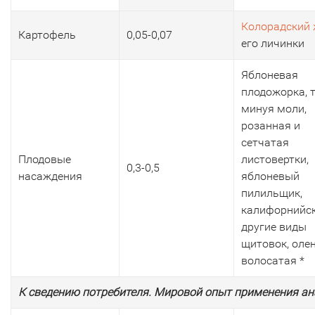
Колорадский 
Картофель
0,05-0,07
его личинки
Яблоневая
плодожорка, т
минуя моли,
розанная и
сетчатая
Плодовые
листовертки,
0,3-0,5
насаждения
яблоневый
пилильщик,
калифорнийск
другие виды
щитовок, оле
волосатая *
К сведению потребителя. Мировой опыт применения ан