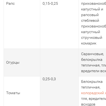
Рапс
0,15-0,25
прихованохоб
капустный и
рапсовый
стеблевой
прихованохоб
капустный
стручковый
комарик
Саранчовые,
белокрылка
Огурцы
тепличная, тл
вредители вс
0,25-0,3
Белокрылка
тепличная,
Томаты
колорадский 
тля, вредител
всходов