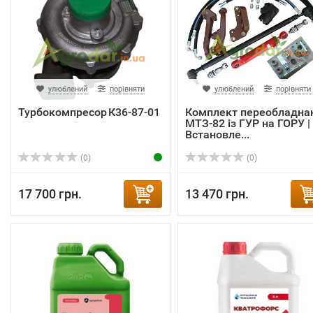
улюблений
порівняти
улюблений
порівняти
Турбокомпресор К36‑87‑01
Комплект переобладна
МТЗ-82 із ГУР на ГОРУ |
Встановле...
(0)
(0)
17 700 грн.
13 470 грн.