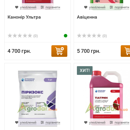
улюблений
порівняти
улюблений
порівняти
Канонір Ультра
Авіценна
(0)
(0)
4 700 грн.
5 700 грн.
ХИТ!
улюблений
порівняти
улюблений
порівняти