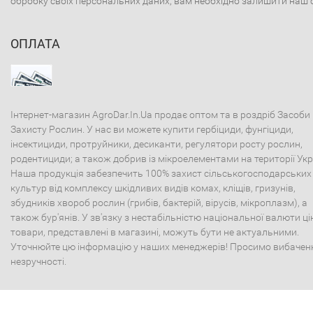
обробку своїх персональних даних, вам необхідно залишити наш 
ОПЛАТА
Інтернет-магазин AgroDar.In.Ua продає оптом та в роздріб Засоби
Захисту Рослин. У нас ви можете купити гербіциди, фунгіциди,
інсектициди, протруйники, десиканти, регулятори росту рослин,
родентициди; а також добрив із мікроелементами на території Укр
Наша продукція забезпечить 100% захист сільськогосподарських
культур від комплексу шкідливих видів комах, кліщів, гризунів,
збудників хвороб рослин (грибів, бактерій, вірусів, мікроплазм), а
також бур'янів. У зв'язку з нестабільністю національної валюти ці
товари, представлені в магазині, можуть бути не актуальними.
Уточнюйте цю інформацію у наших менеджерів! Просимо вибачен
незручності.