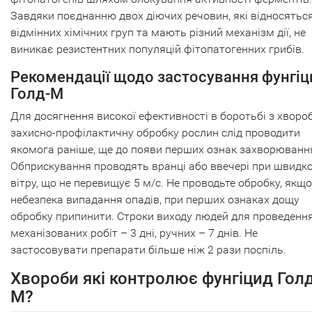
Завдяки поєднанню двох діючих речовин, які відносятьс
відмінних хімічних груп та мають різний механізм дії, не
виникає резистентних популяцій фітопатогенних грибів.
Рекомендації щодо застосування фунгіц
Голд-М
Для досягнення високої ефективності в боротьбі з хвор
захисно-профілактичну обробку рослин слід проводити
якомога раніше, ще до появи перших ознак захворюванн
Обприскування проводять вранці або ввечері при швидко
вітру, що не перевищує 5 м/с. Не проводьте обробку, якщо
небезпека випадання опадів, при перших ознаках дощу
обробку припинити. Строки виходу людей для проведенн
механізованих робіт – 3 дні, ручних – 7 днів. Не
застосовувати препарати більше ніж 2 рази поспіль.
Хвороби які контролює фунгіцид Голд
М?