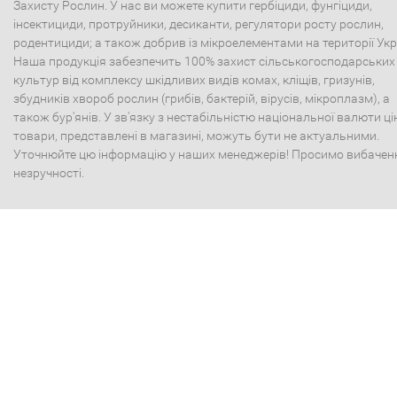
Захисту Рослин. У нас ви можете купити гербіциди, фунгіциди,
інсектициди, протруйники, десиканти, регулятори росту рослин,
родентициди; а також добрив із мікроелементами на території Укр
Наша продукція забезпечить 100% захист сільськогосподарських
культур від комплексу шкідливих видів комах, кліщів, гризунів,
збудників хвороб рослин (грибів, бактерій, вірусів, мікроплазм), а
також бур'янів. У зв'язку з нестабільністю національної валюти ці
товари, представлені в магазині, можуть бути не актуальними.
Уточнюйте цю інформацію у наших менеджерів! Просимо вибачен
незручності.