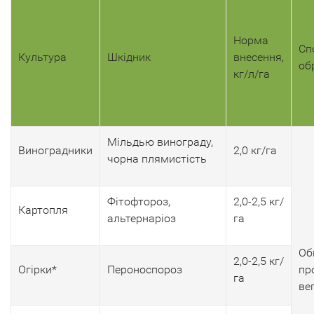
Норма
Сп
Культура
Шкідник
внесення,
об
кг/л/га
Мільдью винограду,
Виноградники
2,0 кг/га
чорна плямистість
Фітофтороз,
2,0-2,5 кг/
Картопля
альтернаріоз
га
Об
2,0-2,5 кг/
Огірки*
Пероноспороз
пр
га
вег