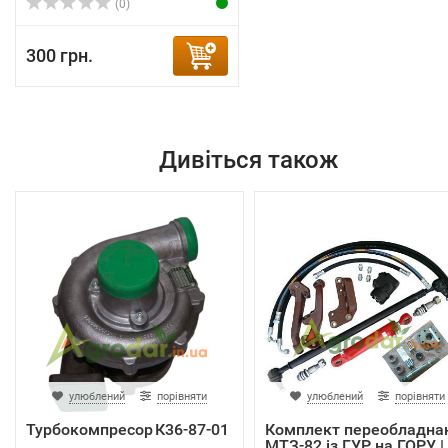
(0)
300 грн.
Дивіться також
улюблений
порівняти
улюблений
порівняти
Турбокомпресор К36‑87‑01
Комплект переобладна
МТЗ-82 із ГУР на ГОРУ |