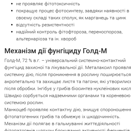
не проявляє фітотоксичність
покращує процес фотосинтезу, завдяки наявності в
своєму складі таких сполук, як марганець та цинк
відсутність резистентності
надійний контроль фітофтороза, переноспороза,
альтернаріоза та ін. хвороб
Механізм дії фунгіциду Голд-М
Голд-М, 72 % в.г. – універсальний системно-контактний
фунгіцид захисної та лікувальної дії. Металаксил проявл
системну дію, після проникнення в рослину поширюється
акропетально та захищає листя та пагони, які утворилис
після обробки. Інгібує у грибів біосинтез нуклеїнових кисл
Швидко сорбується надземними органами та кореневою
системою рослин.
Манкоцеб проявляє контактну дію, знищує спороношенн
фітопатогенних грибів та обмежує іх шкодочинність.
Механізм дії полягає в гальмуванні життєдіяльності
фітопатогенів шляхом блокування активності ферментів.