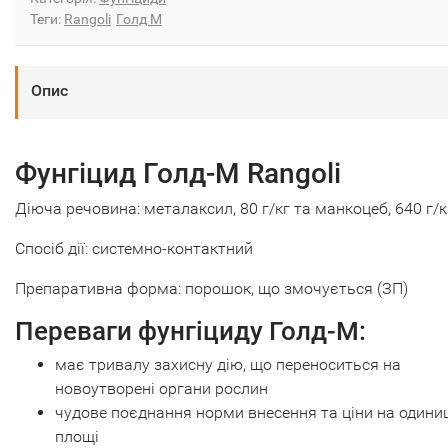
Теги:
Rangoli
Голд М
Опис
Фунгіцид Голд-М Rangoli
Діюча речовина: металаксил, 80 г/кг та манкоцеб, 640 г/к
Спосіб дії: системно-контактний
Препаративна форма: порошок, що змочується (ЗП)
Переваги фунгіциду Голд-М:
має тривалу захисну дію, що переноситься на
новоутворені органи рослин
чудове поєднання норми внесення та ціни на один
площі